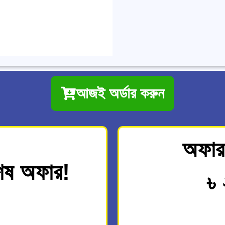
আজই অর্ডার করুন
অফার 
েষ অফার!
৳ 