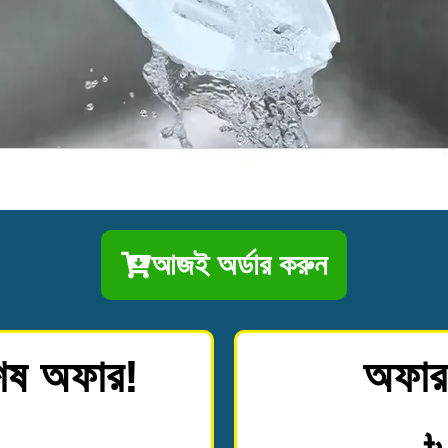
আজই অর্ডার করুন
েষ অফার!
অফার 
৳