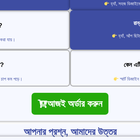
হ্যাঁ, সহজ ডিজাইন
রান
?
হ্যাঁ, আঁশ ছি
করা যায়।
়?
কেন এট
তে চাপ কম পড়ে।
স্মার্ট ডিজা
আজই অর্ডার করুন
আপনার প্রশ্ন, আমাদের উত্তর