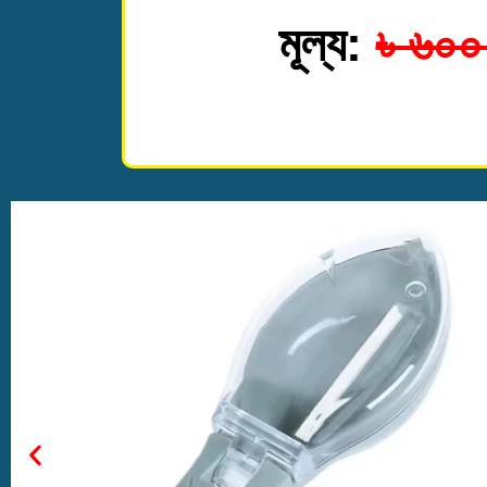
মূল্য:
৳ ৬০০