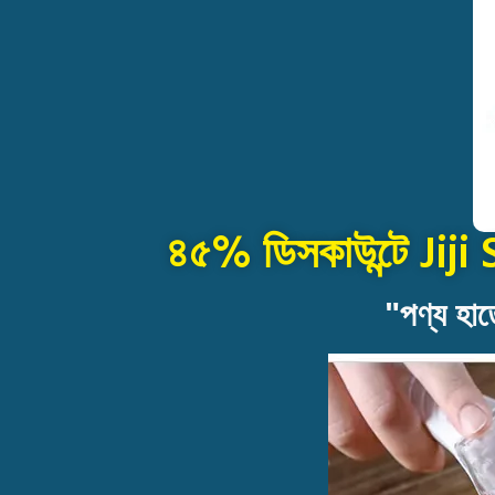
৪৫% ডিসকাউন্টে Jij
"পণ্য হাত