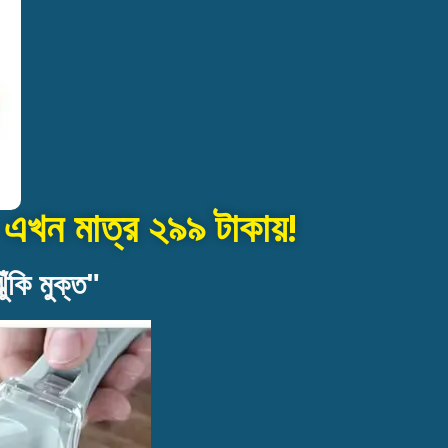
খন মাত্র ২৯৯ টাকায়!
ঁকি মুক্ত"