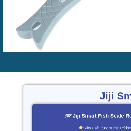
Jiji S
কেন Jiji Smart Fish Scale R
মাছের আঁশ দ্রুত ও সহজে পরিষ্ক