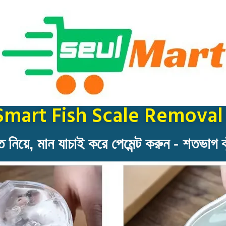
i Smart Fish Scale Removal এ
ে নিয়ে, মান যাচাই করে পেমেন্ট করুন - শতভাগ ঝু