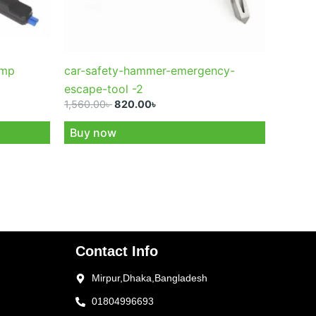
ump
car-safety-hammer-emergency-
escape-tool -2
1,560.00
৳
820.00
৳
Add to cart
Buy now
Contact Info
Mirpur,Dhaka,Bangladesh
01804996693