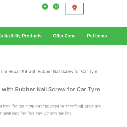
F
W
0
a
h
Cart
c
a
e
t
b
s
o
a
o
p
k
p
-
f
ulti-Utility Products
Offer Zone
Pet Items
Tire Repair Kit with Rubber Nail Screw for Car Tyre
t with Rubber Nail Screw for Car Tyre
কের টায়ার লিক হয়ে যাওয়া এখন আর কোনো বড় সমস্যাই না!
কোনো রকম
 ঝটপট টায়ার লিক ফিক্স করুন এই রাবার স্ক্রু দিয়ে।