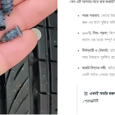
কেন এটি আপনার সাথে রাখা জরুরি?
সহজ সমাধান:
কোনো টায়া
স্ক্রু-এর মতো ঘুরিয়ে 
১০০% লিক-প্রুফ:
বিশে
বাতাস বের হওয়া সম্পূর্ণ
দীর্ঘস্থায়ী ও টেকসই:
হাই-
সময় টায়ারকে সুরক্ষিত র
জরুরি বিপদের সঙ্গী:
বাইক
একটি লাইফ-সেভার গ্য
এখনই অর্ডার করু
প্রোডাক্টটি!