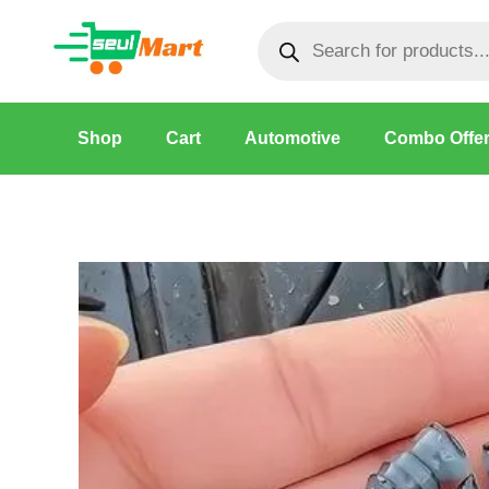
Skip
Products
to
search
content
Shop
Cart
Automotive
Combo Offe